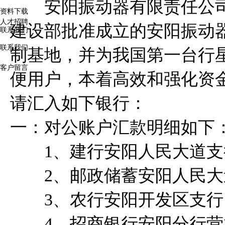
安阳振动器有限责任公司
资料下载
人才招聘
建设部批准成立的安阳振动
联系我们
联系我们
制基地，并为我国第一台行
客户留言
便用户，本着高效和强化资
请汇入如下银行：
一：对公账户汇款明细如下
1、建行安阳人民大道支行 4100 
2、邮政储蓄安阳人民大道支行 100
3、农行安阳开发区支行 1637 6
4、招商银行安阳分行营业部 372