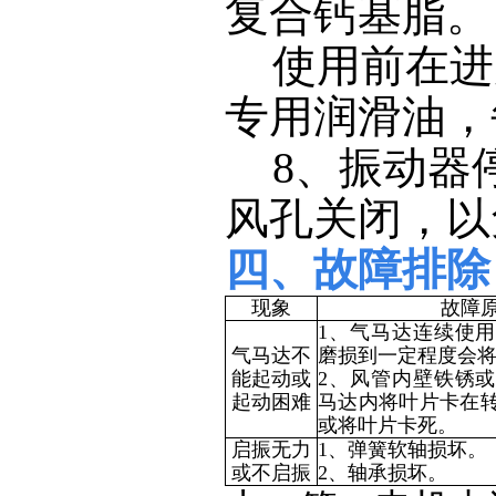
复合钙基脂。
使用前在进
专用润滑油，
8、
振动器
风孔关闭，以
四、故障排除
现象
故障
1、
气马达连续使
气马达不
磨损到一定程度会
能起动或
2、
风管内壁铁锈或
起动困难
马达内将叶片卡在
或将叶片卡死。
启振无力
1、
弹簧软轴损坏。
或不启振
2、
轴承损坏。