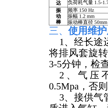
负荷耗气量
1.5-1
达
频率
150 Hz
振
动
振幅
1.2 mm
棒
振动棒直径
50mm
三、
使用维护
1、
经长途
将排风套旋
3-5
分钟，检
2、
气压
0.5Mpa
，否则
3、接供气