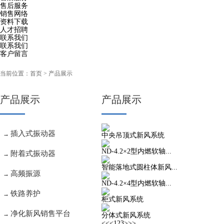
售后服务
销售网络
资料下载
人才招聘
联系我们
联系我们
客户留言
当前位置：
首页
> 产品展示
产品展示
产品展示
插入式振动器
→
中央吊顶式新风系统
ND-4.2×2型内燃软轴...
附着式振动器
→
智能落地式圆柱体新风...
高频振源
→
ND-4.2×4型内燃软轴...
铁路养护
→
柜式新风系统
净化新风销售平台
→
分体式新风系统
<<
<
1
2
3
>
>>